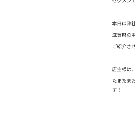
セグメン
本日は弊
滋賀県の
ご紹介さ
店主様は
たまたま
す！