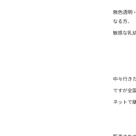
無色透明
なる方、
敏感な乳
中々行き
ですが全
ネットで購