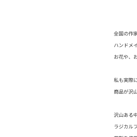
全国の作
ハンドメ
お花や、
私も実際
商品が沢
沢山ある
ラジカル