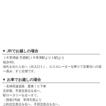
▼ JRでお越しの場合
ＪＲ草津線 手原駅(ＪＲ草津駅より１駅)より
徒歩4分。
改札を出たら右へ（出入口１）、エスカレーターを降りて交番沿いの道
へ進み、すぐ左側です。
▼ お車でお越しの場合
・名神高速道路 栗東ＩＣ下車
左折後、手原交差点を右へ、
駅ロータリーを左へすぐ。
・国道1号線 草津方面より
上鈎北交差点を右へ、手原交差点を左へ、