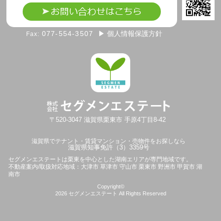
077-554-3507
▶ 個人情報保護方針
Fax:
〒520-3047
滋賀県
栗東市
手原4丁目8-42
滋賀県でテナント・賃貸マンション・売物件をお探しなら
滋賀県知事免許（3）3359号
セグメンエステートは
栗東を中心とした湖南エリアが専門地域です。
不動産案内/取扱対応地域：大津市 草津市 守山市 栗東市 野洲市 甲賀市 湖
南市
Copyright©
2026
セグメンエステート
All Rights Reserved