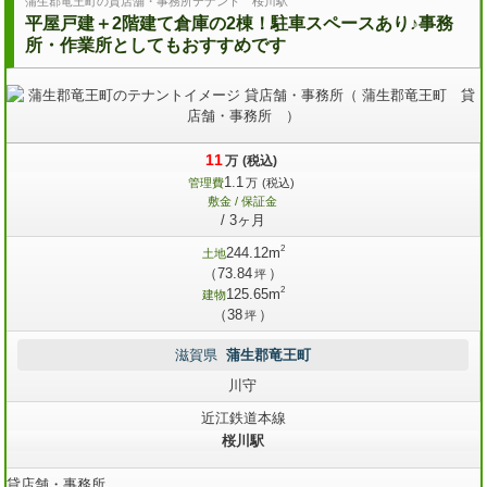
蒲生郡竜王町の貸店舗・事務所テナント 桜川駅
平屋戸建＋2階建て倉庫の2棟！駐車スペースあり♪事務
所・作業所としてもおすすめです
11
万
(税込)
1.1
管理費
万
(税込)
敷金 / 保証金
/ 3ヶ月
2
244.12m
土地
（73.84
）
坪
2
125.65m
建物
（38
）
坪
滋賀県
蒲生郡竜王町
川守
近江鉄道本線
桜川駅
貸店舗・事務所