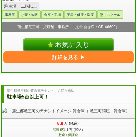
駐車場
二階以上
事務所
小売・物販
倉庫・工場
美容・健康・医療
塾・スクール
蒲生郡竜王町 貸店舗・事務所 （お問合せID：GR-46609）
詳細を見る
蒲生郡竜王町の貸倉庫テナント 近江八幡駅
駐車場5台以上可！
8.8
万
(税込)
1.1
管理費
万
(税込)
敷金 / 保証金