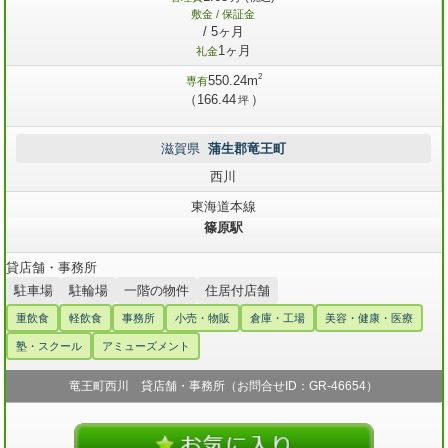
敷金 / 保証金
/ 5ヶ月
1ヶ月
礼金
2
550.24m
専有
（166.44
）
坪
滋賀県
蒲生郡竜王町
西川
東海道本線
篠原駅
貸店舗・事務所
駐車場
駐輪場
一階の物件
住居付店舗
重飲食
軽飲食
事務所
小売・物販
倉庫・工場
美容・健康・医療
塾・スクール
アミューズメント
竜王町西川 貸店舗・事務所（お問合せID：GR-46654）