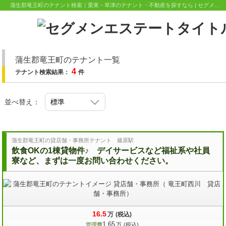
蒲生郡竜王町のテナント検索｜栗東・草津のテナント・不動産を探すなら | セグメンエステート
蒲生郡竜王町のテナント一覧
4
テナント検索結果：
件
並べ替え：
蒲生郡竜王町の貸店舗・事務所テナント 篠原駅
飲食OKの1棟貸物件♪ デイサービスなど福祉系や社員
寮など、まずは一度お問い合わせください。
16.5
万
(税込)
1.65
管理費
万
(税込)