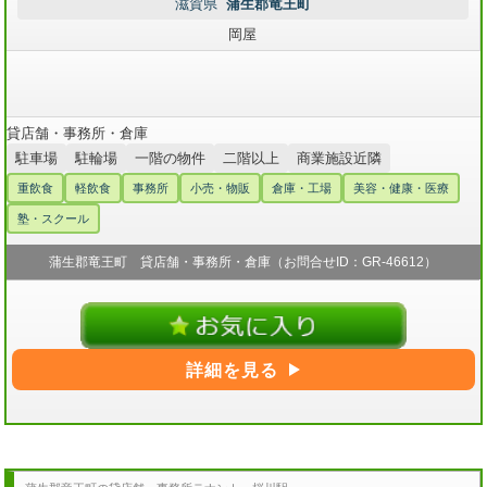
滋賀県
蒲生郡竜王町
岡屋
貸店舗・事務所・倉庫
駐車場
駐輪場
一階の物件
二階以上
商業施設近隣
重飲食
軽飲食
事務所
小売・物販
倉庫・工場
美容・健康・医療
塾・スクール
蒲生郡竜王町 貸店舗・事務所・倉庫（お問合せID：GR-46612）
詳細を見る