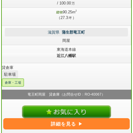
/ 100.00
万
2
90.25m
建物
（27.3
）
坪
滋賀県
蒲生郡竜王町
岡屋
東海道本線
近江八幡駅
貸倉庫
駐車場
倉庫・工場
竜王町岡屋 貸倉庫（お問合せID：RO-40067）
詳細を見る