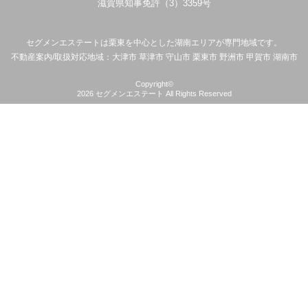
滋賀県知事免許（3）3359号
セグメンエステートは
栗東を中心とした湖南エリアが専門地域です。
不動産案内/取扱対応地域：大津市 草津市 守山市 栗東市 野洲市 甲賀市 湖南市
Copyright©
2026
セグメンエステート
All Rights Reserved