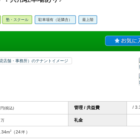
塾・スクール
駐車場有（近隣含）
最上階
/ 3.
管理 / 共益費
円(税込)
0
礼金
万
9.34m
（24
）
2
坪