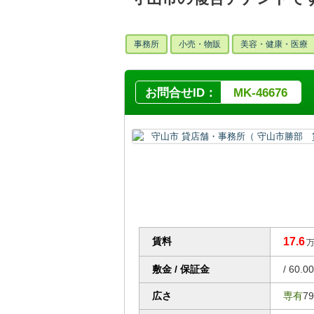
事務所
小売・物販
美容・健康・医療
お問合せID：
MK-46676
賃料
17.6
万
敷金 / 保証金
/ 60.0
広さ
専有
7