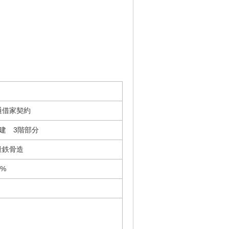
通借家契約
階建 3階部分
量鉄骨造
0%