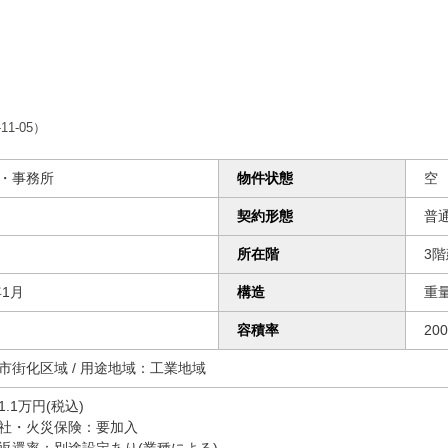
11-05）
・事務所
物件状態
空
契約形態
普
所在階
3
年1月
構造
重
容積率
20
市街化区域 /
用途地域：工業地域
.1万円(税込)

社・火災保険：要加入

返還率：別途設定あり(業種による)
