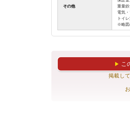
その他
重量鉄
電気・
トイレ
こ
▶
掲載し