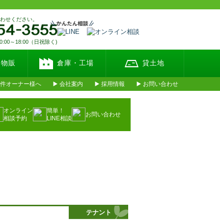
合わせください。
00～18:00（日祝除く)
・物販
倉庫・工場
貸土地
件オーナー様へ
会社案内
採用情報
お問い合わせ
オンライン
簡単！
お問い合わせ
相談予約
LINE相談
テナント