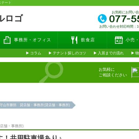
ステート
お気軽にお問い
お問い合わせ対応時間：10:
事務所・オフィス
飲食店
小売
コラム
テナント探しのコツ
入居までの流れ
物
お気軽に
ご相談ください
守山市勝部 貸店舗・事務所(貸店舗・事務所)
店舗・事務所)
す！共用駐車場あり♪