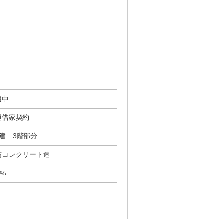
用中
通借家契約
階建 3階部分
筋コンクリート造
0%