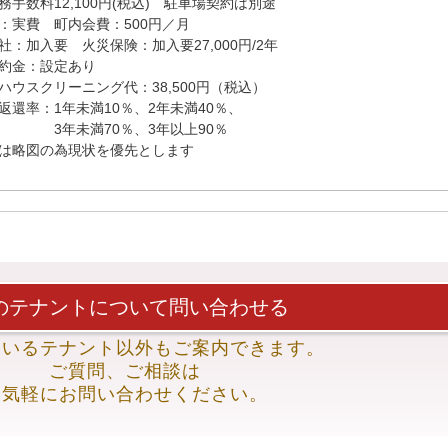
務手数料12,100円(税込)　駐車場契約は別途

：実費　町内会費：500円／月

社：加入要　火災保険：加入要27,000円/2年

約金：設定あり

ハウスクリーニング代：38,500円（税込）

返還率：1年未満10％、2年未満40％、

　　　　3年未満70％、3年以上90％

は略図の為現状を優先とします

のテナントについて
問い合わせる
ているテナント以外も
ご案内できます。
ご質問、ご相談は
お気軽にお問い合わせください。