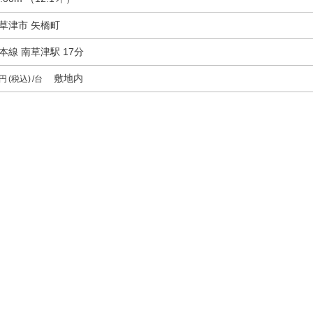
県草津市
矢橋町
本線 南草津駅 17分
敷地内
円
(税込)
/台