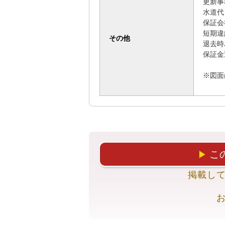
更新事
水道代
保証会
短期違
その他
退去時
保証金
　　　
※図面
こ
▶
掲載し