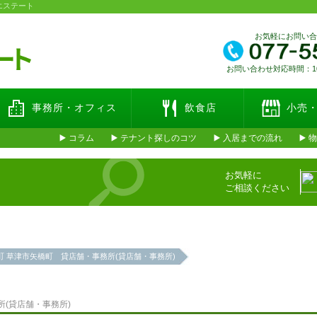
エステート
お気軽にお問い
お問い合わせ対応時間：10:
事務所・オフィス
飲食店
小売
コラム
テナント探しのコツ
入居までの流れ
物
お気軽に
ご相談ください
町 草津市矢橋町 貸店舗・事務所(貸店舗・事務所)
(貸店舗・事務所)