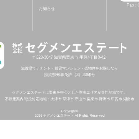
Fax:
お知らせ
〒520-3047
滋賀県
栗東市
手原4丁目8-42
滋賀県でテナント・賃貸マンション・売物件をお探しなら
滋賀県知事免許（3）3359号
セグメンエステートは
栗東を中心とした湖南エリアが専門地域です。
不動産案内/取扱対応地域：大津市 草津市 守山市 栗東市 野洲市 甲賀市 湖南市
Copyright©
2026
セグメンエステート
All Rights Reserved