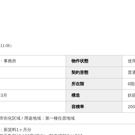
11-06）
・事務所
物件状態
使
契約形態
普
所在階
6
年3月
構造
鉄
容積率
20
市街化区域 /
用途地域：第一種住居地域
：新賃料1ヶ月分  
