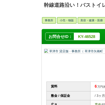
幹線道路沿い！バストイ
事務所
小売・物販
美容・健康・医療
お問合せID：
KY-46528
賃料
6
万円(
敷金 / 保証金
/ 3
広さ
専有
4