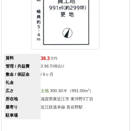
賃料
36.3
万円
管理 / 共益費
3.96
/
万(税込)
敷金 / 保証金
/ 6ヶ月
礼金
広さ
土地
300.30
（991.00m
）
2
坪
所在地
滋賀県東近江市
東沖野3丁目
最寄り
近江鉄道本線 長谷野駅
駐車場