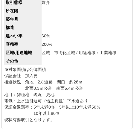
取引態様
媒介
所在階
築年月
構造
建ぺい率
60%
容積率
200%
区域/用途地域
区域：市街化区域 /
用途地域：工業地域
その他
※対象面積は公簿面積

保証会社：加入要

接道状況：角地　2方道路　間口　約28ｍ

　　　　　北西8.3ｍ公道　南西5.4ｍ公道　

地目：雑種地　現況：更地

電気・上水道引込可（借主負担）下水道あり

保証金返還率：5年未満0％　5年以上10年未満50％

　　　　　　　10年以上80％
