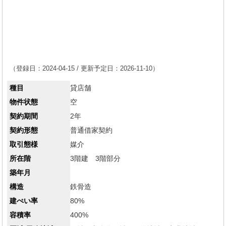
（登録日：2024-04-15 / 更新予定日：2026-11-10）
種目
貸店舗
物件状態
空
契約期間
2年
契約形態
普通借家契約
取引態様
媒介
所在階
3階建 3階部分
築年月
構造
鉄骨造
建ぺい率
80%
容積率
400%