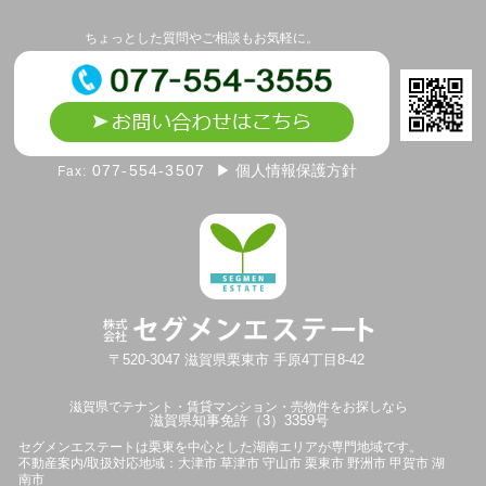
ちょっとした質問やご相談もお気軽に。
077-554-3507
▶ 個人情報保護方針
Fax:
〒520-3047
滋賀県
栗東市
手原4丁目8-42
滋賀県でテナント・賃貸マンション・売物件をお探しなら
滋賀県知事免許（3）3359号
セグメンエステートは
栗東を中心とした湖南エリアが専門地域です。
不動産案内/取扱対応地域：大津市 草津市 守山市 栗東市 野洲市 甲賀市 湖
南市