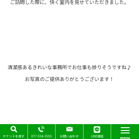
ご訪問した際に、快く室内を見せていただきました。
清潔感あるきれいな事務所でお仕事も捗りそうですね♪
お写真のご提供ありがとうございます！
Page Top
テナントを探す
077-554-3555
お問い合わせ
LINE相談
アンケートにもご協力いただきましたので、掲載させて頂
menu