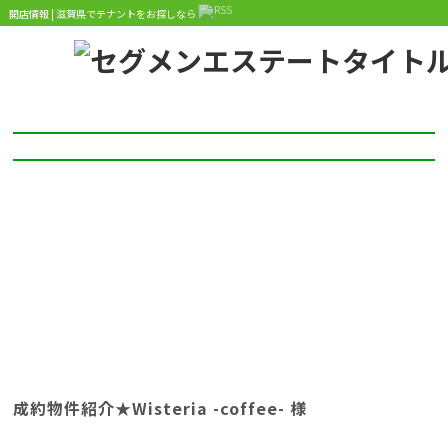
開店情報 | 滋賀県でテナントをお探しなら
開店情報 :tag
成約物件紹介★Wisteria -coffee- 様