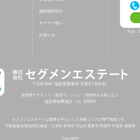
成約物件紹介
オーナー様へ
Fax:
お知らせ
〒520-3047
滋賀県
栗東市
手原4丁目8-42
滋賀県でテナント・賃貸マンション・売物件をお探しなら
滋賀県知事免許（3）3359号
セグメンエステートは
栗東を中心とした湖南エリアが専門地域です。
不動産案内/取扱対応地域：大津市 草津市 守山市 栗東市 野洲市 甲賀市 湖南市
Copyright©