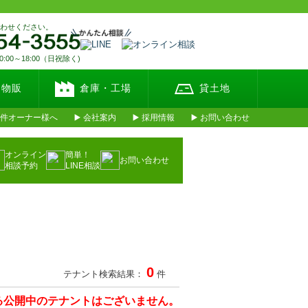
合わせください。
00～18:00（日祝除く)
・物販
倉庫・工場
貸土地
件オーナー様へ
会社案内
採用情報
お問い合わせ
オンライン
簡単！
お問い合わせ
相談予約
LINE相談
0
テナント検索結果：
件
る公開中のテナントはございません。