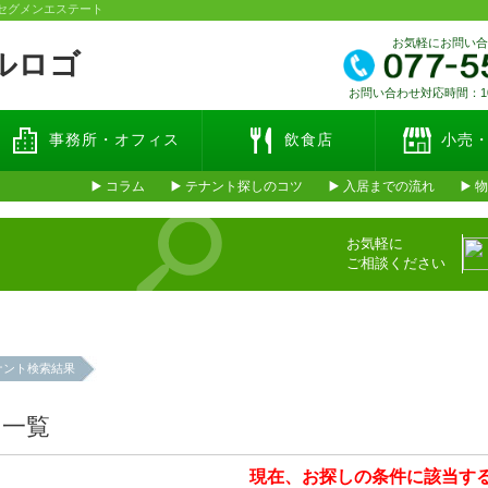
 セグメンエステート
お気軽にお問い
お問い合わせ対応時間：10:
事務所・オフィス
飲食店
小売
コラム
テナント探しのコツ
入居までの流れ
物
お気軽に
ご相談ください
ナント検索結果
ト一覧
現在、お探しの条件に該当す